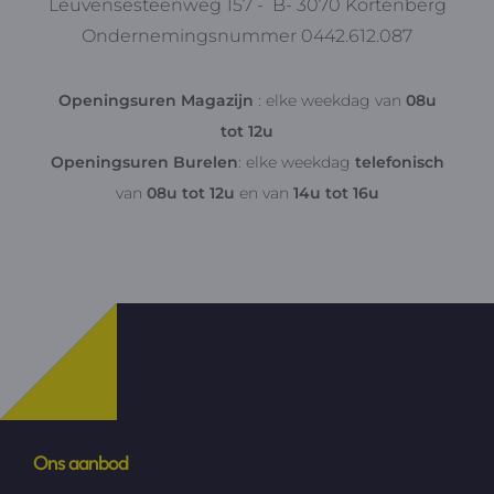
Leuvensesteenweg 157 - B- 3070 Kortenberg
Ondernemingsnummer 0442.612.087
Openingsuren Magazijn
: elke weekdag van
08u
tot 12u
Openingsuren Burelen
: elke weekdag
telefonisch
van
08u tot 12u
en van
14u tot 16u
Ons aanbod