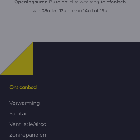
Openingsuren Burelen
: elke weekdag
telefonisch
van
08u tot 12u
en van
14u tot 16u
Ons aanbod
Verwarming
Sanitair
Ventilatie/airco
Zonnepanelen