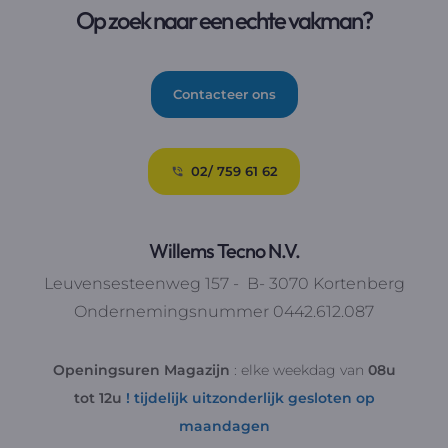
Op zoek naar een echte vakman?
Contacteer ons
02/ 759 61 62
Willems Tecno N.V.
Leuvensesteenweg 157 - B- 3070 Kortenberg
Ondernemingsnummer 0442.612.087
Openingsuren Magazijn
: elke weekdag van
08u
tot 12u
! tijdelijk uitzonderlijk gesloten op
maandagen