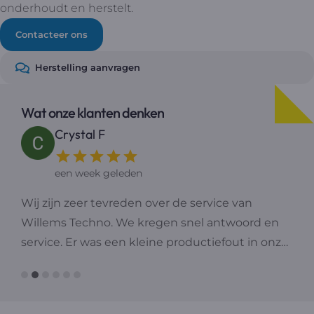
onderhoudt en herstelt.
Contacteer ons
Herstelling aanvragen
Wat onze klanten denken
Crystal F
een week geleden
Wij zijn zeer tevreden over de service van
T
Willems Techno. We kregen snel antwoord en
service. Er was een kleine productiefout in onze
boiler, maar dankzij hun snelle reactie en
klantgerichte aanpak werd het probleem
dezelfde dag nog opgelost, wat aanvankelijk