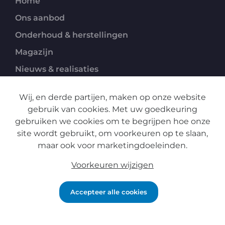
Home
Ons aanbod
Onderhoud & herstellingen
Magazijn
Nieuws & realisaties
Over ons
Wij, en derde partijen, maken op onze website
Contact
gebruik van cookies. Met uw goedkeuring
Jobs
gebruiken we cookies om te begrijpen hoe onze
site wordt gebruikt, om voorkeuren op te slaan,
maar ook voor marketingdoeleinden.
Privacy
Voorkeuren wijzigen
Disclaimer
Algemene verkoopsvoorwaarden
Accepteer alle cookies
Powered by Yools